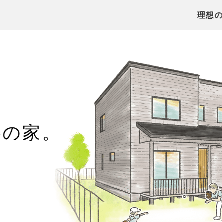
理想
心の家。
を
。